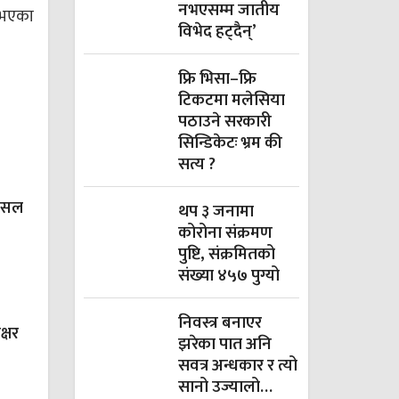
नभएसम्म जातीय
े भएका
विभेद हट्दैन्’
फ्रि भिसा–फ्रि
टिकटमा मलेसिया
पठाउने सरकारी
सिन्डिकेटः भ्रम की
सत्य ?
 पसल
थप ३ जनामा
कोरोना संक्रमण
पुष्टि, संक्रमितको
संख्या ४५७ पुग्यो
निवस्त्र बनाएर
क्षर
झरेका पात अनि
सवत्र अन्धकार र त्यो
सानो उज्यालो…