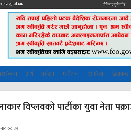
प्रीतिबाट युनिकोड
चार/ब्लग
अर्थ
पर्यटन
मनोरञ्जन
साहित्य
खेलकुद
कार विप्लवको पार्टीका युवा नेता पक्र
धबार ००:३५