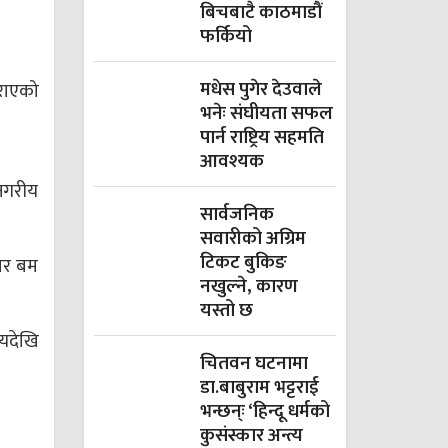
बिचबाटै काठमाडौं
फर्कियो
मधेस पुगेर देउवाले
राएको
भनेः संघीयता सफल
पार्न राष्ट्रिय सहमति
आवश्यक
नगरीय
सार्वजनिक
सवारीको अग्रिम
टिकट बुकिङ
ार बम
नखुल्ने, कारण
यस्तो छ
मयदेखि
चितवन घटनामा
डा.बाबुराम भट्टराई
भन्छन्ः ‘हिन्दू धर्मको
कुसंस्कार अन्त्य