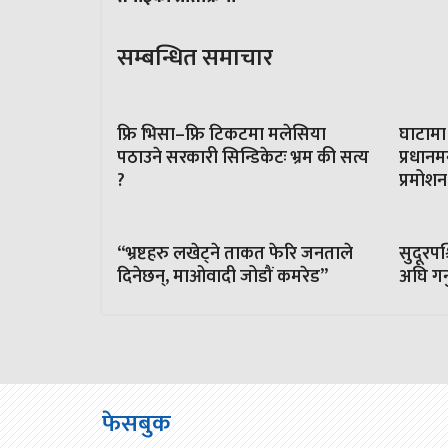
सम्बन्धित समाचार
फ्रि भिसा–फ्रि टिकटमा मलेसिया
घाटामा
पठाउने सरकारी सिन्डिकेटः भ्रम की सत्य
प्रधानमन
?
प्रमोशन
“भ्रष्टहरु लखेट्ने ताकत फेरि जनताले
सुदूरपश
दिनेछन्, माओवादी जोडौं कमरेड”
अघि गर्
फेसबुक