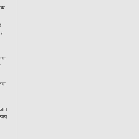
रोक
ई
पर
िलमा
ह
लमा
ो जात
्तिका