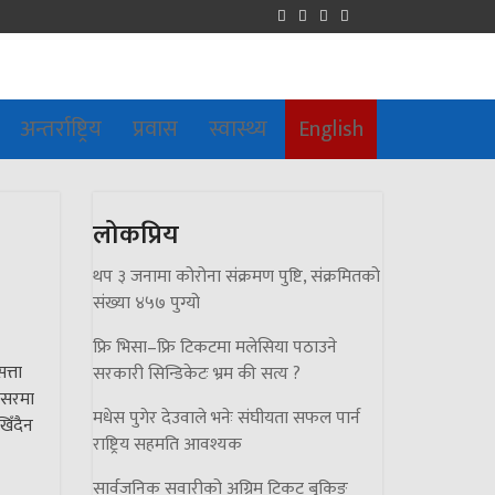
अन्तर्राष्ट्रिय
प्रवास
स्वास्थ्य
English
लोकप्रिय
थप ३ जनामा कोरोना संक्रमण पुष्टि, संक्रमितको
संख्या ४५७ पुग्यो
फ्रि भिसा–फ्रि टिकटमा मलेसिया पठाउने
त्ता
सरकारी सिन्डिकेटः भ्रम की सत्य ?
अवसरमा
मधेस पुगेर देउवाले भनेः संघीयता सफल पार्न
खिँदैन
राष्ट्रिय सहमति आवश्यक
सार्वजनिक सवारीको अग्रिम टिकट बुकिङ