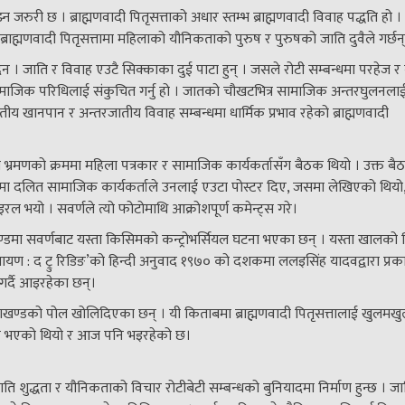
्न जरुरी छ । ब्राह्मणवादी पितृसत्ताको अधार स्तम्भ ब्राह्मणवादी विवाह पद्धति हो ।
राह्मणवादी पितृसत्तामा महिलाको यौनिकताको पुरुष र पुरुषको जाति दुवैले गर्छन्
िँदैन । जाति र विवाह एउटै सिक्काका दुई पाटा हुन् । जसले रोटी सम्बन्धमा परहेज र 
 समाजिक परिधिलाई संकुचित गर्नु हो । जातको चौखटभित्र सामाजिक अन्तरघुलनलाई
तीय खानपान र अन्तरजातीय विवाह सम्बन्धमा धार्मिक प्रभाव रहेको ब्राह्मणवादी
त भ्रमणको क्रममा महिला पत्रकार र सामाजिक कार्यकर्तासँग बैठक थियो । उक्त ब
बैठकमा दलित सामाजिक कार्यकर्ताले उनलाई एउटा पोस्टर दिए, जसमा लेखिएको थियो
ो भाइरल भयो । सवर्णले त्यो फोटोमाथि आक्रोशपूर्ण कमेन्ट्स गरे।
ण्डमा सवर्णबाट यस्ता किसिमको कन्ट्रोभर्सियल घटना भएका छन् । यस्ता खालको 
ायण : द ट्रु रिडिङ’को हिन्दी अनुवाद १९७० को दशकमा ललइसिंह यादवद्वारा प्र
 गर्दै आइरहेका छन्।
णवादी पाखण्डको पोल खोलिदिएका छन् । यी किताबमा ब्राह्मणवादी पितृसत्तालाई खुलमखु
पनि भएको थियो र आज पनि भइरहेको छ।
 जाति शुद्धता र यौनिकताको विचार रोटीबेटी सम्बन्धको बुनियादमा निर्माण हुन्छ । जा