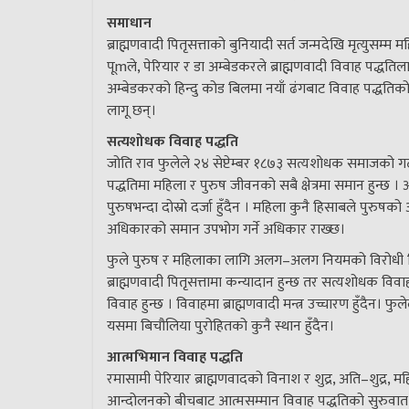
समाधान
ब्राह्मणवादी पितृसत्ताको बुनियादी सर्त जन्मदेखि मृत्युसम्म
पूmले, पेरियार र डा अम्बेडकरले ब्राह्मणवादी विवाह पद्धत
अम्बेडकरको हिन्दु कोड बिलमा नयाँ ढंगबाट विवाह पद्धतिक
लागू छन्।
सत्यशोधक विवाह पद्धति
जोति राव फुलेले २४ सेप्टेम्बर १८७३ सत्यशोधक समाजको 
पद्धतिमा महिला र पुरुष जीवनको सबै क्षेत्रमा समान हुन्छ 
पुरुषभन्दा दोस्रो दर्जा हुँदैन । महिला कुनै हिसाबले पुरुषको 
अधिकारको समान उपभोग गर्ने अधिकार राख्छ।
फुले पुरुष र महिलाका लागि अलग–अलग नियमको विरोधी थिए । 
ब्राह्मणवादी पितृसत्तामा कन्यादान हुन्छ तर सत्यशोधक विव
विवाह हुन्छ । विवाहमा ब्राह्मणवादी मन्त्र उच्चारण हुँदैन। फुल
यसमा बिचौलिया पुरोहितको कुनै स्थान हुँदैन।
आत्मभिमान विवाह पद्धति
रमासामी पेरियार ब्राह्मणवादको विनाश र शुद्र, अति–शुद्
आन्दोलनको बीचबाट आत्मसम्मान विवाह पद्धतिको सुरुवात