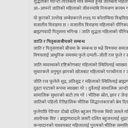
शुद्धताको गारेन्टी त्यतिबेला मात्र सम्भव हुन्छ जतिबेला मह
आ–आफ्नो जातिको महिलाको जीवनमाथि नियन्त्रण कायम गर्नु र 
यो कुराको उल्लेख अम्बेडकरले १९१६ मा कोलम्बिया विश्वविद
सजातीय विवाहमा छ । सजातीय विवाहमा महिलाको यौनिकतामाथ
ब्राह्मणवादी पितृसत्ता भनिन्छ । जाति शुद्धता महिलाको य
जाति र पितृसत्ताबीचको सम्बन्ध
जाति र पितृसत्ताको बीचमा के सम्बन्ध छ भन्ने विषयमा समा
विषयलाई आधुनिक समयमा फुले दम्पती–जोती राव फुले र सा
जाति व्यवस्थाको दृष्टिकोणबाट महिलाको स्थितिलाई व्याख्य
सुधारकले अनुभूत ज्ञानको खोजबाट महिलाको पराधीनता र 
जोति राव फूलेले शुद्र, अतिशुद्र र महिलाको स्थितिलाई ब्रा
दुइटा पाटाको रूपमा व्याख्या गरे । दुवैलाई सामाजिक आन्दो
सामाजिक सुधारको बाटो तय गरे । भौतिक स्रोत, ज्ञान र जे
जातिको पहिलो ऐतिहासिक भौतिक सिद्धान्तकारको श्रेय दि
फुलेपछि पेरियार दोस्रो दलित बहुजन चिन्तक थियो जसले महि
आलोचक थिए । ब्राह्मणवादले जसरी दलित बहुजनलाई शुद्रता 
कन्यादानको माध्यमबाट महिलालाई पुरुषको भौतिक सम्पत्त