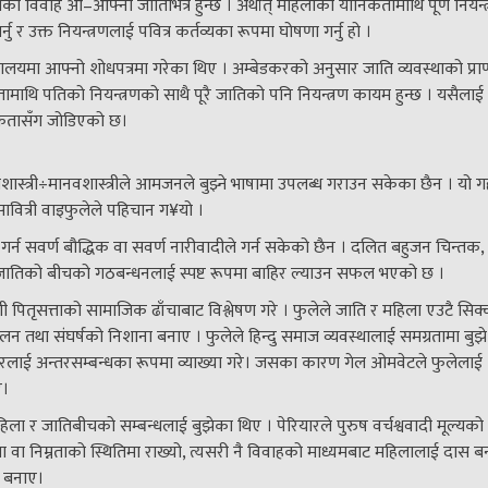
िलाको विवाह आ–आफ्नो जातिभित्र हुन्छ । अर्थात् महिलाको यौनिकतामाथि पूर्ण नियन्त
उक्त नियन्त्रणलाई पवित्र कर्तव्यका रूपमा घोषणा गर्नु हो ।
्यालयमा आफ्नो शोधपत्रमा गरेका थिए । अम्बेडकरको अनुसार जाति व्यवस्थाको प्रा
ि पतिको नियन्त्रणको साथै पूरै जातिको पनि नियन्त्रण कायम हुन्छ । यसैलाई
ौनिकतासँग जोडिएको छ।
जशास्त्री÷मानवशास्त्रीले आमजनले बुझ्ने भाषामा उपलब्ध गराउन सकेका छैन । यो 
वित्री वाइफुलेले पहिचान ग¥यो ।
ा गर्न सवर्ण बौद्धिक वा सवर्ण नारीवादीले गर्न सकेको छैन । दलित बहुजन चिन्तक
जातिको बीचको गठबन्धनलाई स्पष्ट रूपमा बाहिर ल्याउन सफल भएको छ ।
ह्मणी पितृसत्ताको सामाजिक ढाँचाबाट विश्लेषण गरे । फुलेले जाति र महिला एउटै सिक
लन तथा संघर्षको निशाना बनाए । फुलेले हिन्दु समाज व्यवस्थालाई समग्रतामा बुझे
न्डरलाई अन्तरसम्बन्धका रूपमा व्याख्या गरे। जसका कारण गेल ओमवेटले फुलेलाई
ए।
ला र जातिबीचको सम्बन्धलाई बुझेका थिए । पेरियारले पुरुष वर्चश्ववादी मूल्यको
वा निम्नताको स्थितिमा राख्यो, त्यसरी नै विवाहको माध्यमबाट महिलालाई दास ब
ि बनाए।