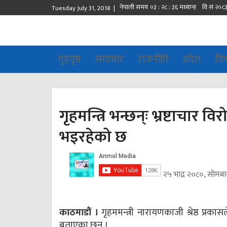
Tuesday July 31, 2018 |
गृहपृष्ठ
समाचार
राजनीति
प्रदेश
वि
गृहमन्त्रि भन्छन्ः भ्रष्टाचार 
भइरहेको छ
२५ भाद्र २०८०, सोमबा
काठमाडौं ।
गृहममन्त्री नारायणकाजी श्रेष्ठ प्रका
बताएका छन् ।