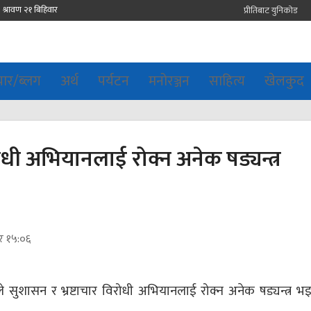
प्रीतिबाट युनिकोड
चार/ब्लग
अर्थ
पर्यटन
मनोरञ्जन
साहित्य
खेलकुद
विरोधी अभियानलाई रोक्न अनेक षड्यन्त्र
र १५:०६
सले सुशासन र भ्रष्टाचार विरोधी अभियानलाई रोक्न अनेक षड्यन्त्र भ