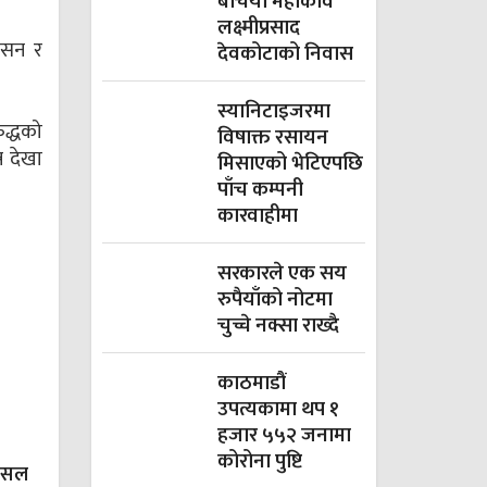
बेचियो महाकवि
लक्ष्मीप्रसाद
शासन र
देवकोटाको निवास
स्यानिटाइजरमा
द्धको
विषाक्त रसायन
र देखा
मिसाएको भेटिएपछि
पाँच कम्पनी
कारवाहीमा
सरकारले एक सय
रुपैयाँको नोटमा
चुच्चे नक्सा राख्दै
काठमाडौं
उपत्यकामा थप १
हजार ५५२ जनामा
कोरोना पुष्टि
 पसल