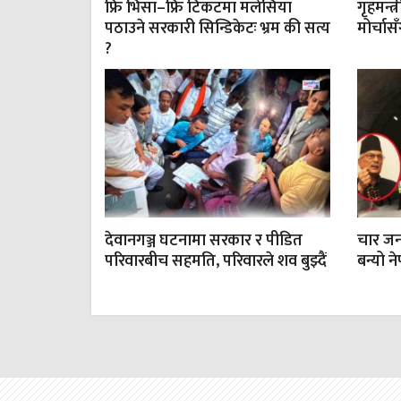
फ्रि भिसा–फ्रि टिकटमा मलेसिया
गृहमन्त्
पठाउने सरकारी सिन्डिकेटः भ्रम की सत्य
मोर्चा
?
देवानगञ्ज घटनामा सरकार र पीडित
चार जना
परिवारबीच सहमति, परिवारले शव बुझ्दैं
बन्यो न