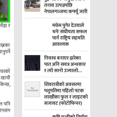
तनाव उत्पन्नपछि
नेपालगञ्‍जमा कर्फ्यू जारी
मधेस पुगेर देउवाले
साँझ र
भनेः संघीयता सफल
पार्न राष्ट्रिय सहमति
आवश्यक
ाख्नका
ुपर्ने
निवस्त्र बनाएर झरेका
पात अनि सवत्र अन्धकार
र त्यो सानो उज्यालो…
ो घरको
ा खायौ
किन्छ,
शिवरात्रीको अवसरमा
पशुपतिमा पहिलो पटक
लाखौंका फुल र लाइटको
सजावट (फोटोफिचर)
ौल पनि
रोगसंग