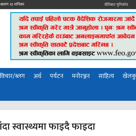
प्रीतिबाट युनिकोड
विचार/ब्लग
अर्थ
पर्यटन
मनोरञ्जन
साहित्य
खेलक
दा स्वास्थ्यमा फाइदै फाइदा