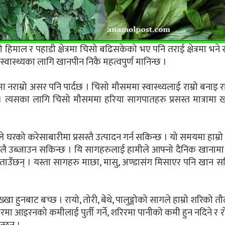
ाल र पहाडी क्षेत्रमा चिसो बढिसकेको भए पनि तराई क्षेत्रमा भने 
ास्थ्यका लागि खानपीन निकै महत्वपुर्ण मानिन्छ ।
 नराम्रो असर पनि पार्दछ । चिसो मौसममा स्वास्थ्यलाई राम्रो बनाइ र
। त्यसका लागि चिसो मौसममा हरिया सागपातहरु प्रसस्त मात्रामा खान
को करेसाबारीमा प्रसस्तै उत्पादन गर्न सकिन्छ । यो समयमा हाम्र
 सजिलै उब्जाउन सकिन्छ । यि सागहरुलाई हामीले आफ्नो दैनिक खानाम
हरु बताउँछन् । यस्ता सागहरु माछा, मासु, अण्डासंग मिसाएर पनि खान स
्खा हुनबाट बच्छ । रायो, तोरी, बेथे, पालुङ्गोको सागले हाम्रो शरिको त
, शरिरमा आइरनको कमीलाई पुर्ती गर्ने, शरिरमा पानीको कमी हुन नदिने र 