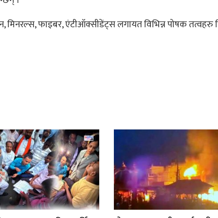
न्छन् ।
, मिनरल्‍स, फाइबर, एंटीऑक्सीडेंट्स लगायत विभिन्न पोषक तत्वहरु द