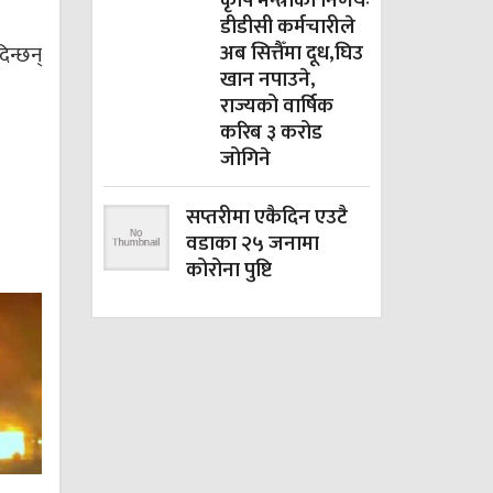
कृषि मन्त्रीको निर्णयः
डीडीसी कर्मचारीले
अब सित्तैँमा दूध,घिउ
िन्छन्
खान नपाउने,
राज्यको वार्षिक
करिब ३ करोड
जोगिने
सप्तरीमा एकैदिन एउटै
वडाका २५ जनामा
कोरोना पुष्टि