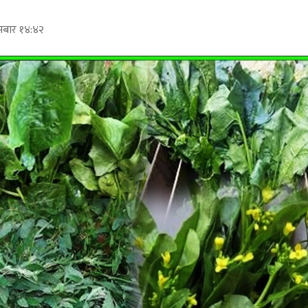
मबार १४:४२