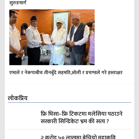
सुरुङमार्ग
एमाले र नेकपाबीच तीनबुँदे सहमति,ओली र प्रचण्डले गरे हस्ताक्षर
लोकप्रिय
फ्रि भिसा–फ्रि टिकटमा मलेसिया पठाउने
सरकारी सिन्डिकेटः भ्रम की सत्य ?
२ करोड ५० लाखमा बेचियो महाकवि