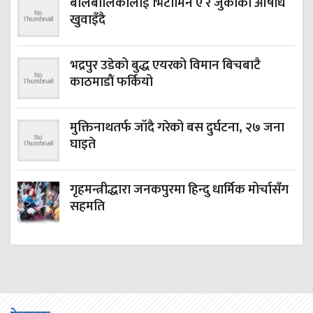
बालबालिकालाई भिटामिन ए र जुकाको औषधि
खुवाइँदै
भद्रपुर उडेको बुद्ध एयरको विमान बिचबाटै
काठमाडौं फर्कियो
मुक्तिनाथतर्फ जाँदै गरेको बस दुर्घटना, २७ जना
घाइते
गृहमन्त्रीद्धारा जनकपुरमा हिन्दु धार्मिक मोर्चासँग
सहमति