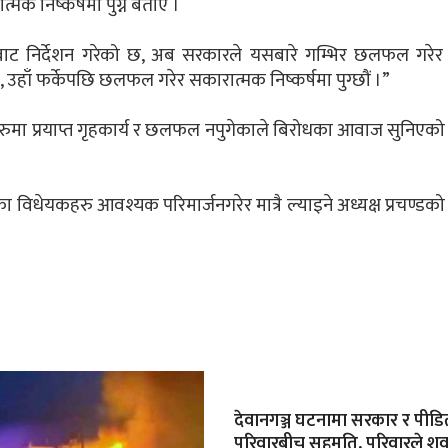
मक निष्कर्षमा पुग्ने बताए ।
फबाट निर्देशन गरेको छ, अब सरकारले यसबारे गम्भिर छलफल गरे
न्छ, उहाँ फर्केपछि छलफल गरेर सकारात्मक निष्कर्षमा पुग्छौं ।”
कहरुमा प्रयाप्त गृहकार्य र छलफल नपुगेकाले बिरोधका आवाज सुनिएक
िधेयकहरु आवश्यक परिमार्जनगरेर मात्रै ल्याइने अध्यक्ष प्रचण्डक
देवानगञ्ज घटनामा सरकार र पीडि
परिवारबीच सहमति, परिवारले शव बु