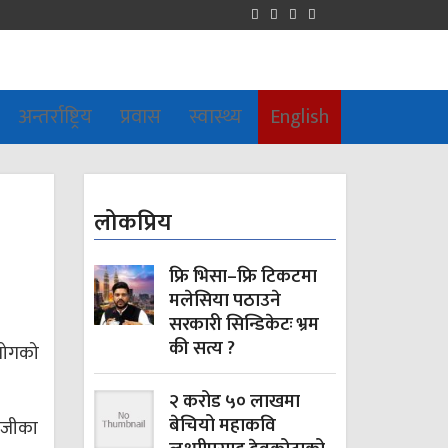
अन्तर्राष्ट्रिय
प्रवास
स्वास्थ्य
English
लोकप्रिय
फ्रि भिसा–फ्रि टिकटमा
मलेसिया पठाउने
सरकारी सिन्डिकेटः भ्रम
की सत्य ?
आयोगको
२ करोड ५० लाखमा
बेचियो महाकवि
रेजीका