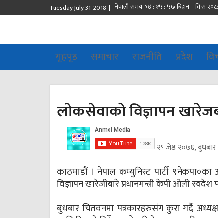
Tuesday July 31, 2018 |
गृहपृष्ठ
समाचार
राजनीति
प्रदेश
वि
लोकसेवाको विज्ञापन खारेजबार
२९ जेष्ठ २०७६, बुधबा
काठमाडौं । नेपाल कम्युनिस्ट पार्टी ९नेकपा०का अ
विज्ञापन खारेजीबारे प्रधानमन्त्री केपी ओली स्वदेश 
बुधबार चितवनमा पत्रकारहरुसंग कुरा गर्दै अध्यक