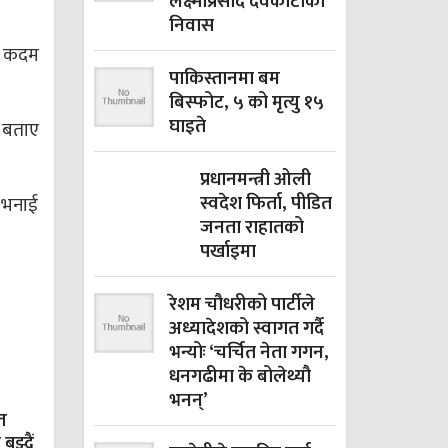
लक्ष्मीप्रसाद देवकोटाको
निवास
र कदम
पाकिस्तानमा बम
बिस्फोट, ५ को मृत्यु १५
घाइते
ो बताए
प्रधानमन्त्री ओली
स्वदेश फिर्ता, पीडित
ो भनाई
जनता राहातको
पर्खाइमा
रेशम चौधरीको पार्टीले
अध्यादेशको स्वागत गर्दै
भन्योः ‘चर्चित नेता गगन,
धनगढीमा के बोलेथ्यौ
भनन्’
त
झ्दैं