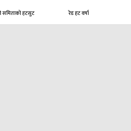
ी समिताको हटसुट
रेड हट वर्षा