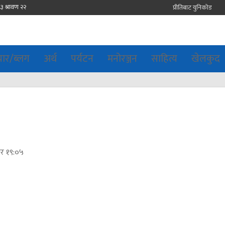
प्रीतिबाट युनिकोड
चार/ब्लग
अर्थ
पर्यटन
मनोरञ्जन
साहित्य
खेलकुद
ार १९:०५