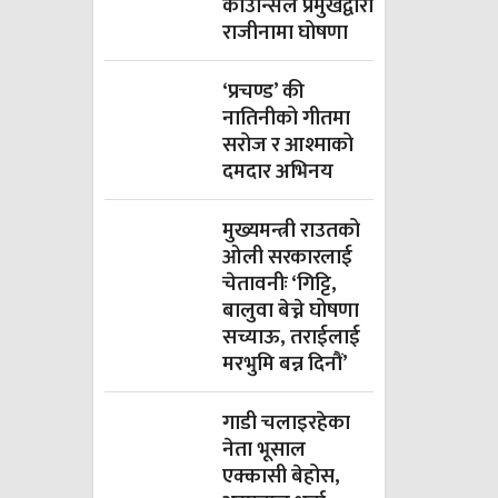
काउन्सिल प्रमुखद्वारा
राजीनामा घोषणा
‘प्रचण्ड’ की
नातिनीको गीतमा
सरोज र आश्माको
दमदार अभिनय
मुख्यमन्त्री राउतको
ओली सरकारलाई
चेतावनीः ‘गिट्टि,
बालुवा बेच्ने घोषणा
सच्याऊ, तराईलाई
मरभुमि बन्न दिनौं’
गाडी चलाइरहेका
नेता भूसाल
एक्कासी बेहोस,