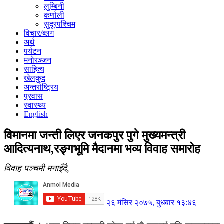
लुम्बिनी
कर्णाली
सुदूरपश्चिम
विचार/ब्लग
अर्थ
पर्यटन
मनोरञ्जन
साहित्य
खेलकुद
अन्तर्राष्ट्रिय
प्रवास
स्वास्थ्य
English
विमानमा जन्ती लिएर जनकपुर पुगे मुख्यमन्त्री
आदित्यनाथ,रङ्गभूमि मैदानमा भव्य विवाह समारोह
विवाह पञ्चमी मनाइँदै,
२६ मंसिर २०७५, बुधबार १३:४६