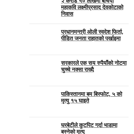
२ करोड ५० लाखमा बेचियो
महाकवि लक्ष्मीप्रसाद देवकोटाको
निवास
प्रधानमन्त्री ओली स्वदेश फिर्ता,
पीडित जनता राहातको पर्खाइमा
सरकारले एक सय रुपैयाँको नोटमा
चुच्चे नक्सा राख्दै
पाकिस्तानमा बम बिस्फोट, ५ को
मृत्यु १५ घाइते
घरबेटीले कुटपिट गर्दा भाडामा
बस्नेको मृत्यु