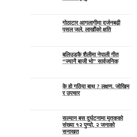
गोठाटार आगलागीमा दर्जनबढी
पसल जले, लाखौंको क्षति
बलिउडकै शैलीमा नेपाली गीत
“ज्यानै बाजी भो” सार्वजनिक
के हो गठिया बाथ ? लक्षण, जोखिम
र उपचार
सल्यान बस दुर्घटनामा मृतकको
संख्या १२ पुग्यो, २ जनाको
सनाखत