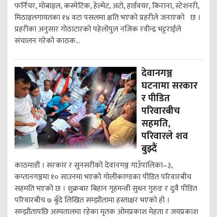
फर्निचर, मोबाइल, कस्मेटिक, हेल्मेट, अटो, हार्डवयर, किराना, स्टेशनरी,
मिठाइलगायतका १४ वटा पसलमा क्षति भएको प्रहरीले जनाएको छ ।
प्रहरीका अनुसार गोठाटारको पहेलोपुल नजिक रवीन्द्र भट्टराईले
संचालन गरेको काठक...
देवानगञ्ज
घटनामा सरकार
र पीडित
परिवारबीच
सहमति,
परिवारले शव
बुझ्दैं
काठमाडौं । सरकार र सुनसरीको देवानगञ्ज गाउँपालिका–३,
कप्तानगञ्जमा १० साउनमा भएको गोलीकाण्डका पीडित परिवारबीच
सहमति भएको छ । शुक्रबार बिहान गृहमन्त्री सुधन गुरुङ र दुवै पीडित
परिवारबीच ७ बुँदे लिखित सम्झौतामा हस्ताक्षर भएको हो ।
सम्झौतापछि अस्पतालमा रहेका मृतक ओमप्रकाश मेहता र जयप्रकाश