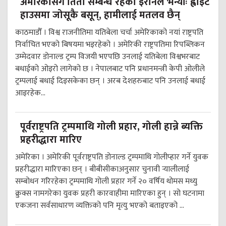
अमेरिकासंग तितो सम्बन्ध रहेको इरानले भन्योः ह्वाइट
हाउसमा जोसूकै बसून्, हामीलाई मतलव छैन्
काठमाडौँ । विश्व राजनीतिमा यतिबेला चर्चा अमेरिकाको नयां राष्ट्रपति
निर्वाचित भएको बिषयमा भइरहेको । अमेरिकी राष्ट्रपतिमा रिपब्लिकन
उम्मेदवार डोनाल्ड ट्रम्प विजयी भएपछि उनलाई यतिबेला विश्वभरबाट
बधाईको ओइरो लागेको छ । नेपालबाट पनि प्रधानमन्त्री केपी ओलीले
ट्रम्पलाई बधाई दिइसकेका छन् । अरब देशहरुबाट पनि उनलाई बधाई
आइरहेक...
पूर्वराष्ट्रपति ट्रम्पमाथि गोली प्रहार, गोली हान्ने ब्यक्ति
प्रहरीद्धारा मारिए
अमेरिका । अमेरिकी पूर्वराष्ट्रपति डोनाल्ड ट्रम्पमाथि गोलीप्हार गर्ने युवक
प्रहरीद्धारा मारिएका छन् । बीबीसीकाअनुसार चुनावी र्‍यालीलाई
सम्बोधन गरिरहेका ट्रम्पमाथि गोली प्रहार गर्ने २० वर्षिय थोमस मथ्यु
क्रुक्स नामगरेका युवक प्रहरी कारवाहीमा मारिएका हुन् । सो घटनामा
एकजना सर्वसाधारण व्यक्तिको पनि मृत्यु भएको बताइएको ...