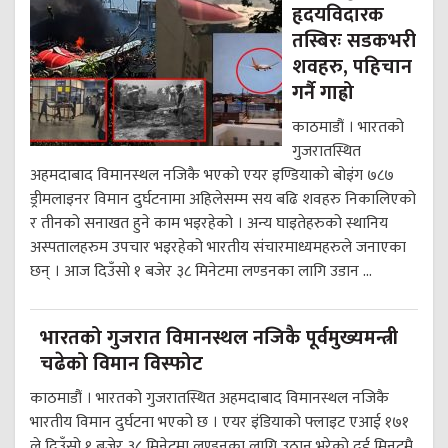
हृदयविदारक
तस्बिरः सडकभरी
शवहरु, पहिचान
गर्नै गाह्रो
काठमाडौं । भारतको
गुजरातस्थित
अहमदाबाद विमानस्थल नजिकै भएको एयर इण्डियाको बोइंग ७८७
ड्रीमलाइनर विमान दुर्घटनामा अहिलेसम्म सय बढि शवहरु निकालिएको
र तीनको सनाखत हुने काम भइरहेको । अन्य घाइतेहरुको स्थानिय
अस्पतालहरुम उपचार भइरहेको भारतीय संचारमाध्यमहरुले जनाएका
छन् । आज दिउँसो १ बजेर ३८ मिनेटमा लण्डनका लागि उडान ...
भारतको गुजरात विमानस्थल नजिकै पूर्वमुख्यमन्त्री
चढेको विमान विस्फोट
काठमाडौं । भारतको गुजरातस्थित अहमदाबाद विमानस्थल नजिकै
भारतीय विमान दुर्घटना भएको छ । एयर इंडियाको फ्लाइट एआई १७१
ले दिउँसो १ बजेर ३८ मिनेटमा लण्डनका लागि उठान भरेको दुई मिनटमै