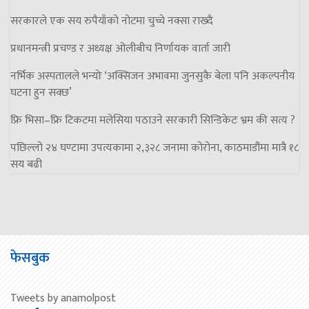
सरकारले एक सय रुपैयाँको नोटमा चुच्चे नक्सा राख्दै
प्रधानमन्त्री प्रचण्ड र अध्यक्ष ओलीबीच निर्णायक वार्ता जारी
नर्भिक अस्पतालले भन्योः ‘अक्सिजन अभावमा जुनसुकै बेला पनि अकल्पनीय
घटना हुन सक्छ’
फ्रि भिसा–फ्रि टिकटमा मलेसिया पठाउने सरकारी सिन्डिकेटः भ्रम की सत्य ?
पछिल्लो २४ घण्टामा उपत्यकामा २,३२८ जनामा कोरोना, काठमाडौंमा मात्रै १८
सय बढी
फेसबुक
Tweets by anamolpost