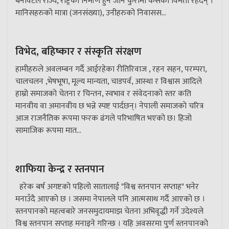
बनावटले राज्य, राष्ट्रको निर्माण हुन जाने कुरामा कसैको विमती रहदैन् ।
मानिसहरुको मात्रा (जनसंख्या), उनीहरुको निवासस...
विभेद, बहिष्कार र संस्कृति संरक्षण
हामीहरुले अवलम्बन गर्दै आईरहेका रीतिरिवाज , रहन सहन, परम्परा,
चालचलन ,भेषभूषा, मूल्य मान्यता, चाडपर्व, आस्था र विश्वास आदिले
हाम्रो समाजको चेतना र चिन्तन, स्वभाव र संवेदनाको स्तर कति
मानवीय वा अमानवीय छ भन्ने स्पष्ट पार्दछन्। नेपाली समाजको चरित्र
आज राजनैतिक रूपमा फरक ढंगले परिभाषित भएको छ। हिजो
सामाजिक रूपमा मात...
शाफिया केन्द्र र स्तनपान
हरेक बर्ष अगष्टको पहिलो सातालाई "विश्व स्तनपान सप्ताह" भनेर
मनाउँदै आएको छ । जसमा नेपालले पनि आत्मसाथ गर्दै आएको छ ।
स्तनपानको महत्वबारे जनसमुदायमाझ चेतना अभिवृद्धी गर्ने उदेश्यले
विश्व स्तनपान सप्ताह मनाइने गरिन्छ । यहि अवसरमा पुर्ण स्तनपानको