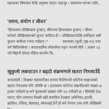
महत्वका बिषयमा केहि अनुभव साट्न चाहन्छु । संसारमा भएका जति...
‘समय, संयोग र जीवन’
"हिमालमा जोखिमहरु हुन्छन्, जीवनमा हिमालहरु हुन्छन् । जीवन
भनेको जोखिमहरुको सुन्दर कविता हो । जोखिमहरुदेखि तर्सनेहरु सधैँ
कुरुप कविता रचना गर्दछन् ।" सरुभक्त (चुली, पृष्ठ-१२) एक
वर्ष बितिसकेछ । काठमाडौँमा लोकसेवा पढ्न गएको थिएँ । असार २३
गते बिहानै देवेन्द्र पौडेल सरसँग चि...
खुकुलो लकडाउन र बढ्दो संक्रमणले खतरा निम्त्याउँदै
काठमाडौं । विश्वभर महामारीका रुपमा फैलिएको कोरोना भाइरसको
खतरा नेपालमा पनि उत्तिकै छ । हालसम्म कोरोना संक्रमितको संख्या ७
हजार नाघेको छ भने मृतकको संख्या पनि २० नाघेको छ । छिमेकी देश
भारत, चीन लयागत विश्वमै बढी प्रभावित देशहरु अमेरीका, इटली,
ब्राजिल, रसिया, बेलायत, स्पेनलाई हेर्ने हो भने नेपाल उच्च पनि जोखिममै