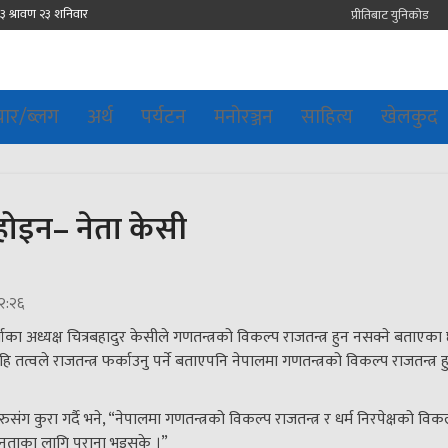
प्रीतिबाट युनिकोड
चार/ब्लग
अर्थ
पर्यटन
मनोरञ्जन
साहित्य
खेलकुद
 होइन– नेता केसी
२:२६
चाका अध्यक्ष चित्रबहादुर केसीले गणतन्त्रको विकल्प राजतन्त्र हुन नसक्ने बताएका
त्वले राजतन्त्र फर्काउनु पर्ने बताएपनि नेपालमा गणतन्त्रको विकल्प राजतन्त्र हु
ंग कुरा गर्दै भने, “नेपालमा गणतन्त्रको विकल्प राजतन्त्र र धर्म निरपेक्षको विक
ली जनताका लागि पुराना भइसके ।”