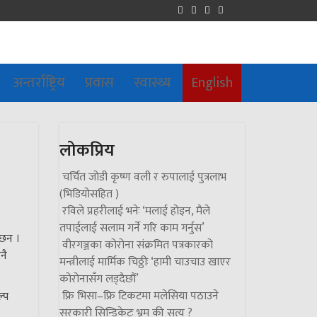
अन्तर्राष्ट्रिय
प्रवास
स्वास्थ्य
English
लोकप्रिय
चर्चित जोडी कृष्ण वली र रुपालाई पुत्रलाभ
(भिडियोसहित )
रविले प्रहरीलाई भनेः ‘मलाई होइन, मैले
तपाईलाई सलाम गर्ने गरि काम गर्नुस’
 छन ।
वीरगञ्जका कोरोना संक्रमित पत्रकारको
नै
मन्त्रीलाई मार्मिक चिठ्ठीः ‘हामी चाउचाउ खाएर
कोरोनासँग लड्दैछौं’
फ्रि भिसा–फ्रि टिकटमा मलेसिया पठाउने
ल्प
सरकारी सिन्डिकेटः भ्रम की सत्य ?