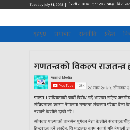
Tuesday July 31, 2018 |
गृहपृष्ठ
समाचार
राजनीति
प्रदेश
वि
गणतन्त्रको विकल्प राजतन्त्र
२८ माघ २०७५, सोमबार २
पाल्पा ।
संघियताको चर्को बिरोध गर्दै आएका राष्ट्रिय जनमोर्
संघियताका कारण नेपालमा गणतन्त्र संकटमा परेका बेला केहि त
नसक्ने केसीले दाबी गरे ।
सोमबार पाल्पाको तानसेन पुगेका नेता केसीले संचारहकर्मीहरुस
हिन्दुराज्य हुनै सक्दैन, यि मुद्धाहरु काम नलाग्ने गरि नेपा