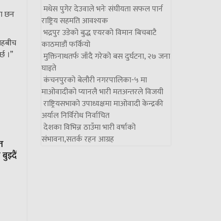
मधेस पुगेर देउवाले भनेः संघीयता सफल पार्न
का छन
राष्ट्रिय सहमति आवश्यक
भद्रपुर उडेको बुद्ध एयरको विमान बिचबाटै
 तहबीच
काठमाडौं फर्कियो
्छ ।”
मुक्तिनाथतर्फ जाँदै गरेको बस दुर्घटना, २७ जना
घाइते
कंचनपुरको बेलौरी नगरपालिका-५ मा
माओवादीको प्यानलै भारी मतअन्तरले विजयी
राष्ट्रियसभाको उपाध्यक्षमा माओवादी केन्द्रकी
अर्याल निर्विरोध निर्वाचित
देशका विभिन्न ठाउँमा भारी वर्षाको
संभावना,सतर्क रहन आग्रह
त
झ्दैं