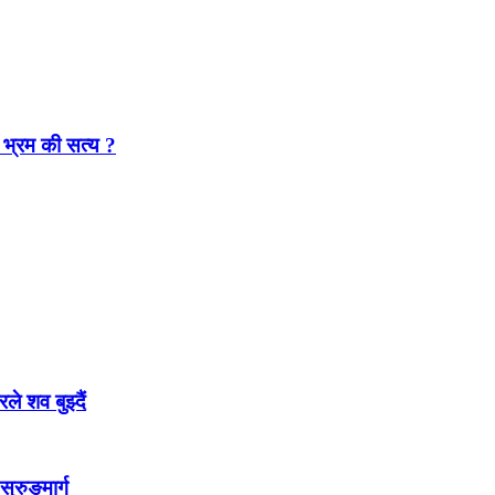
 भ्रम की सत्य ?
 शव बुझ्दैं
सुरुङमार्ग