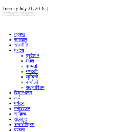
Tuesday July 31, 2018 |
प्रीतिबाट युनिकोड
गृहपृष्ठ
समाचार
राजनीति
प्रदेश
प्रदेश १
मधेश
वाग्मती
गण्डकी
लुम्बिनी
कर्णाली
सुदूरपश्चिम
विचार/ब्लग
अर्थ
पर्यटन
मनोरञ्जन
साहित्य
खेलकुद
अन्तर्राष्ट्रिय
प्रवास