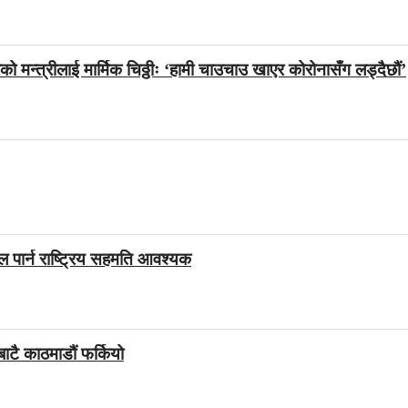
 मन्त्रीलाई मार्मिक चिठ्ठीः ‘हामी चाउचाउ खाएर कोरोनासँग लड्दैछौं’
ल पार्न राष्ट्रिय सहमति आवश्यक
बाटै काठमाडौं फर्कियो