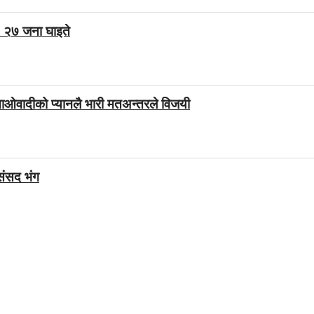
ा, २७ जना घाइते
ाओवादीको प्यानलै भारी मतअन्तरले विजयी
, संसद भंग