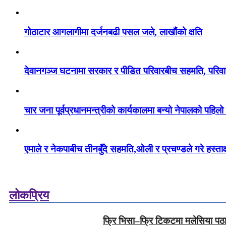
गोठाटार आगलागीमा दर्जनबढी पसल जले, लाखौंको क्षति
देवानगञ्ज घटनामा सरकार र पीडित परिवारबीच सहमति, परिवारले
चार जना पूर्वप्रधानमन्त्रीको कार्यकालमा बन्यो नेपालको पहिलो 
एमाले र नेकपाबीच तीनबुँदे सहमति,ओली र प्रचण्डले गरे हस्ताक
लोकप्रिय
फ्रि भिसा–फ्रि टिकटमा मलेसिया पठा