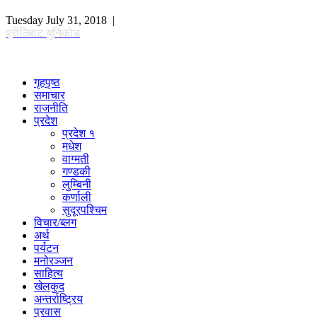
Tuesday July 31, 2018 |
प्रीतिबाट युनिकोड
गृहपृष्ठ
समाचार
राजनीति
प्रदेश
प्रदेश १
मधेश
वाग्मती
गण्डकी
लुम्बिनी
कर्णाली
सुदूरपश्चिम
विचार/ब्लग
अर्थ
पर्यटन
मनोरञ्जन
साहित्य
खेलकुद
अन्तर्राष्ट्रिय
प्रवास