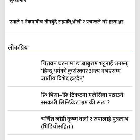
सुरुङमार्ग
एमाले र नेकपाबीच तीनबुँदे सहमति,ओली र प्रचण्डले गरे हस्ताक्षर
लोकप्रिय
चितवन घटनामा डा.बाबुराम भट्टराई भन्छन्ः
‘हिन्दू धर्मको कुसंस्कार अन्त्य नभएसम्म
जातीय विभेद हट्दैन्’
फ्रि भिसा–फ्रि टिकटमा मलेसिया पठाउने
सरकारी सिन्डिकेटः भ्रम की सत्य ?
चर्चित जोडी कृष्ण वली र रुपालाई पुत्रलाभ
(भिडियोसहित )