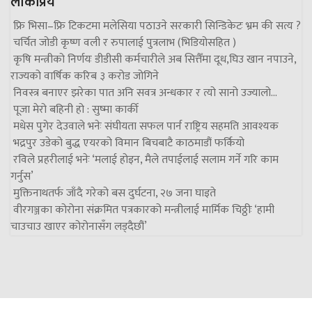
लोकप्रिय
फ्रि भिसा–फ्रि टिकटमा मलेसिया पठाउने सरकारी सिन्डिकेटः भ्रम की सत्य ?
चर्चित जोडी कृष्ण वली र रुपालाई पुत्रलाभ (भिडियोसहित )
कृषि मन्त्रीको निर्णयः डीडीसी कर्मचारीले अब सित्तैँमा दूध,घिउ खान नपाउने,
राज्यको वार्षिक करिब ३ करोड जोगिने
निवस्त्र बनाएर झरेका पात अनि सवत्र अन्धकार र त्यो सानो उज्यालो…
पूजा मेरो बहिनी हो : सुष्मा कार्की
मधेस पुगेर देउवाले भनेः संघीयता सफल पार्न राष्ट्रिय सहमति आवश्यक
भद्रपुर उडेको बुद्ध एयरको विमान बिचबाटै काठमाडौं फर्कियो
रविले प्रहरीलाई भनेः ‘मलाई होइन, मैले तपाईलाई सलाम गर्ने गरि काम
गर्नुस’
मुक्तिनाथतर्फ जाँदै गरेको बस दुर्घटना, २७ जना घाइते
वीरगञ्जका कोरोना संक्रमित पत्रकारको मन्त्रीलाई मार्मिक चिठ्ठीः ‘हामी
चाउचाउ खाएर कोरोनासँग लड्दैछौं’