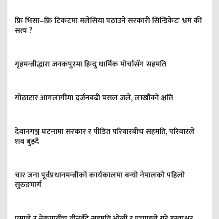
फ्रि भिसा–फ्रि टिकटमा मलेसिया पठाउने सरकारी सिन्डिकेटः भ्रम की
सत्य ?
गृहमन्त्रीद्धारा जनकपुरमा हिन्दु धार्मिक मोर्चासँग सहमति
गोठाटार आगलागीमा दर्जनबढी पसल जले, लाखौंको क्षति
देवानगञ्ज घटनामा सरकार र पीडित परिवारबीच सहमति, परिवारले
शव बुझ्दैं
चार जना पूर्वप्रधानमन्त्रीको कार्यकालमा बन्यो नेपालको पहिलो
सुरुङमार्ग
एमाले र नेकपाबीच तीनबुँदे सहमति,ओली र प्रचण्डले गरे हस्ताक्षर