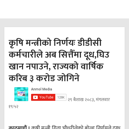
कृषि मन्त्रीको निर्णयः डीडीसी
कर्मचारीले अब सित्तैँमा दूध,घिउ
खान नपाउने, राज्यको वार्षिक
करिब ३ करोड जोगिने
२९ बैशाख २०८३, मंगलवार
१९:५२
काठमाडौं ।
कृषी मन्त्री गिता चौधरीलेको बोल्ड निर्णयले दुग्ध