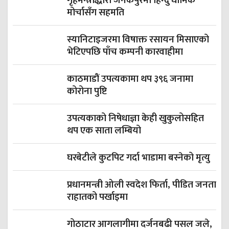
गृहमन्त्रीद्धारा जनकपुरमा हिन्दु धार्मिक
मोर्चासँग सहमति
स्यानिटाइजरमा विषाक्त रसायन मिसाएको
भेटिएपछि पाँच कम्पनी कारवाहीमा
काठमाडौं उपत्यकामा थप ३९६ जनामा
कोरोना पुष्टि
उपत्यकाको निषेधाज्ञा केही खुकुलोसहित
थप एक साता लम्बियो
घरबेटीले कुटपिट गर्दा भाडामा बस्नेको मृत्यु
प्रधानमन्त्री ओली स्वदेश फिर्ता, पीडित जनता
राहातको पर्खाइमा
गोठाटार आगलागीमा दर्जनबढी पसल जले,