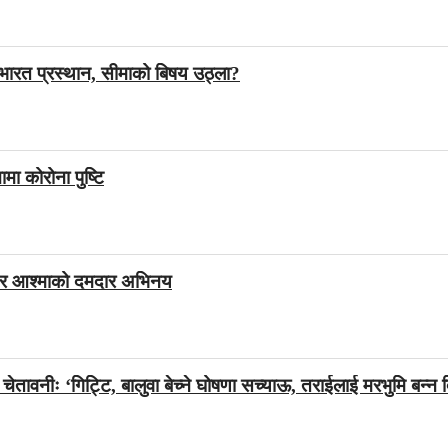
 भारत प्रस्थान, सीमाको बिषय उठ्ला?
ा कोरोना पुष्टि
ज र आश्माको दमदार अभिनय
तावनीः ‘गिट्टि, बालुवा बेच्ने घोषणा सच्याऊ, तराईलाई मरभुमि बन्न द