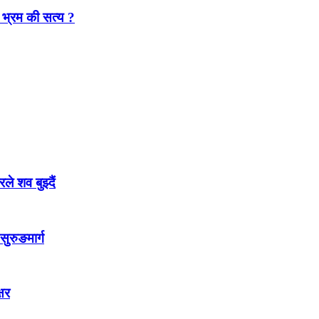
 भ्रम की सत्य ?
 शव बुझ्दैं
सुरुङमार्ग
्षर