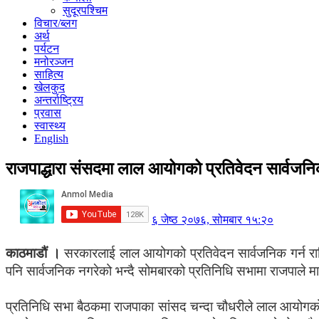
सुदूरपश्चिम
विचार/ब्लग
अर्थ
पर्यटन
मनोरञ्जन
साहित्य
खेलकुद
अन्तर्राष्ट्रिय
प्रवास
स्वास्थ्य
English
राजपाद्धारा संसदमा लाल आयोगको प्रतिवेदन सार्वजनि
६ जेष्ठ २०७६, सोमबार १५:२०
काठमाडौं ।
सरकारलाई लाल आयोगको प्रतिवेदन सार्वजनिक गर्न राष
पनि सार्वजनिक नगरेको भन्दै सोमबारको प्रतिनिधि सभामा राजपाले म
प्रतिनिधि सभा बैठकमा राजपाका सांसद चन्दा चौधरीले लाल आयोगको