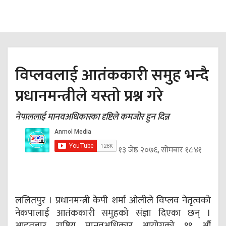
विप्लवलाई आतंककारी समुह भन्दै
प्रधानमन्त्रीले यस्तो प्रश्न गरे
नेपाललाई मानवअधिकारका दृष्टिले कमजोर हुन दिन्न
१३ जेष्ठ २०७६, सोमबार १८:४१
ललितपुर । प्रधानमन्त्री केपी शर्मा ओलीले विप्लव नेतृत्वको
नेकपालाई आतंककारी समुहको संज्ञा दिएका छन् ।
आइतबार राष्ट्रिय मानवअधिकार आयोगको १९ औं