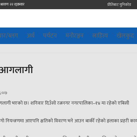
प्रीतिबाट युनिकोड
चार/ब्लग
अर्थ
पर्यटन
मनोरञ्जन
साहित्य
खेलकुद
ा आगलागी
६:०७
गलागी भएको छ। शनिवार दिउँसो रत्ननगर नगरपालिका–१४ मा रहेको एबिसी
 नियन्त्रणमा आएपनि क्षतिको विवरण भने आउन बाकीँ रहेको इलाका प्रहरी कार