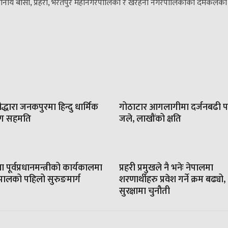
स्थानीय बासी, प्रहरी, भरतपुर महानगरपालिका र खैरहनी नगरपालिकाको दमकलको
रीद्धारा जनकपुरमा हिन्दु धार्मिक
गोठाटार आगलागीमा दर्जनबढी
सँग सहमति
जले, लाखौंको क्षति
 पूर्वप्रधानमन्त्रीको कार्यकालमा
प्रहरी प्रमुखले नै भनेः नेपालमा
ेपालको पहिलो सुरुङमार्ग
शरणार्थीहरु प्रवेश गर्ने क्रम बढ्यो,
सुरक्षामा चुनौती