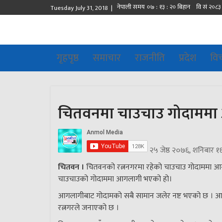
Tuesday July 31, 2018 |
गृहपृष्ठ
समाचार
राजनीति
प्रदेश
वि
चितवनमा चाउचाउ गोदामम
२५ जेष्ठ २०७६, शनिबार १
चितवन ।
चितवनको रत्ननगरमा रहेको चाउचाउ गोदाममा आ
चाउचाउको गोदाममा आगलागी भएको हो।
आगलागीबाट गोदामको सबै सामान जलेर नष्ट भएको छ । आगो
रत्नगरले जनाएको छ ।