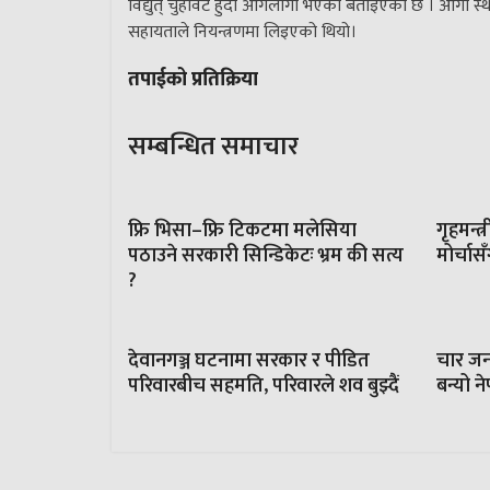
विद्युत् चुहावट हुँदा आगलागी भएको बताइएको छ । आगो 
सहायताले नियन्त्रणमा लिइएको थियो।
तपाईको प्रतिक्रिया
सम्बन्धित समाचार
फ्रि भिसा–फ्रि टिकटमा मलेसिया
गृहमन्त्
पठाउने सरकारी सिन्डिकेटः भ्रम की सत्य
मोर्चा
?
देवानगञ्ज घटनामा सरकार र पीडित
चार जना
परिवारबीच सहमति, परिवारले शव बुझ्दैं
बन्यो न