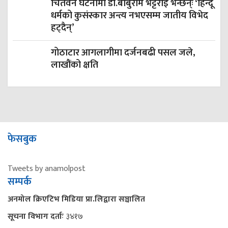
चितवन घटनामा डा.बाबुराम भट्टराई भन्छन्ः ‘हिन्दू
धर्मको कुसंस्कार अन्त्य नभएसम्म जातीय विभेद
हट्दैन्’
गोठाटार आगलागीमा दर्जनबढी पसल जले,
लाखौंको क्षति
फेसबुक
Tweets by anamolpost
सम्पर्क
अनमोल क्रिएटिभ मिडिया प्रा.लिद्वारा सञ्चालित
सूचना विभाग दर्ताः
३४१७