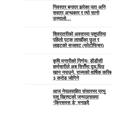
निवस्त्र बनाएर झरेका पात अनि
सवत्र अन्धकार र त्यो सानो
उज्यालो…
शिवरात्रीको अवसरमा पशुपतिमा
पहिलो पटक लाखौंका फुल र
लाइटको सजावट (फोटोफिचर)
कृषि मन्त्रीको निर्णयः डीडीसी
कर्मचारीले अब सित्तैँमा दूध,घिउ
खान नपाउने, राज्यको वार्षिक करिब
३ करोड जोगिने
आज नेपालसहित संसारभर प्रभु
यशु ख्रिष्टको जन्मउत्सवमा
‘क्रिसमस डे’ मनाइदै