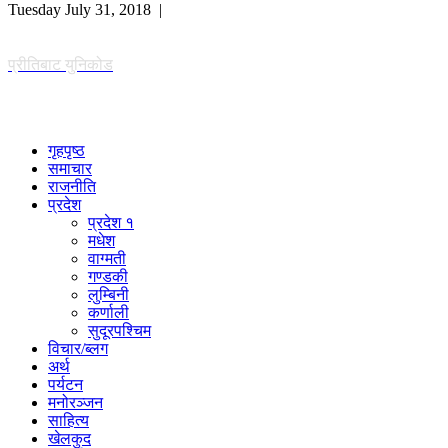
Tuesday July 31, 2018 |
प्रीतिबाट युनिकोड
गृहपृष्ठ
समाचार
राजनीति
प्रदेश
प्रदेश १
मधेश
वाग्मती
गण्डकी
लुम्बिनी
कर्णाली
सुदूरपश्चिम
विचार/ब्लग
अर्थ
पर्यटन
मनोरञ्जन
साहित्य
खेलकुद