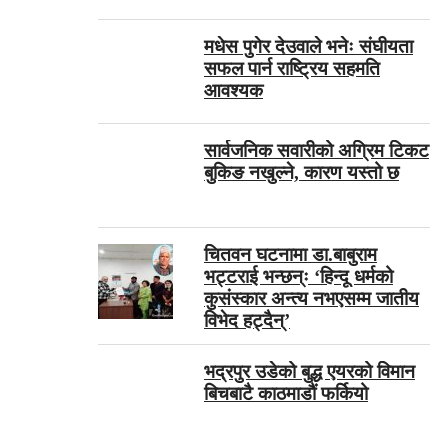
मधेस पुगेर देउवाले भनेः संघीयता
सफल पार्न राष्ट्रिय सहमति
आवश्यक
सार्वजनिक सवारीको अग्रिम टिकट
बुकिङ नखुल्ने, कारण यस्तो छ
चितवन घटनामा डा.बाबुराम
भट्टराई भन्छन्ः ‘हिन्दू धर्मको
कुसंस्कार अन्त्य नभएसम्म जातीय
विभेद हट्दैन्’
भद्रपुर उडेको बुद्ध एयरको विमान
बिचबाटै काठमाडौं फर्कियो