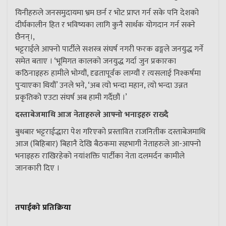
यिनीहरुले जनसमुदायमा भ्रम छर्न र भोट प्राप्त गर्न सके पनि देशको
दीर्घकालीन हित र भविष्यका लागि कुनै सार्थक योगदान गर्न सक्ने
छैनन्।,
भट्टराईले आफ्नो पार्टीले सशस्त्र संघर्ष नगरी फरक ढङ्गले जनयुद्ध गर्ने
समेत बताए । ‘भूमिगत कालको जनयुद्ध गर्दा जुन प्रकारका
कठिनाइहरु हामीले भोग्यौं, दृढतापूर्वक लाग्यौं र त्यसलाई निश्कर्षमा
पुर्‍याएका थियौं’ उनले भने, ‘अब त्यो भन्दा महान, त्यो भन्दा उन्नत
प्रकृतिको एउटा संघर्ष अब हामी गर्दैछौं ।’
दस्ताबेजमाथि आज नेताहरुले आफ्नो भनाइहरु राख्दै
बुधबार भट्टराईद्धारा पेश गरिएको प्रस्तावित राजनितीक दस्ताबेजमाथि
आज (बिहिबार) बिहानै देखि बैठकमा सहभागी नेताहरुले आ-आफ्नो
भनाइहरु राखिरहेको नयांशक्ति पार्टीका नेता दलमर्दन कामीले
जानकारी दिए ।
तपाईको प्रतिक्रिया