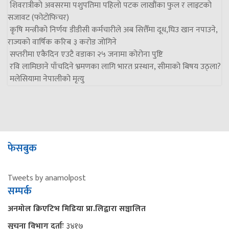
शिवरात्रीको अवसरमा पशुपतिमा पहिलो पटक लाखौंका फुल र लाइटको
सजावट (फोटोफिचर)
कृषि मन्त्रीको निर्णयः डीडीसी कर्मचारीले अब सित्तैँमा दूध,घिउ खान नपाउने,
राज्यको वार्षिक करिब ३ करोड जोगिने
सप्तरीमा एकैदिन एउटै वडाका २५ जनामा कोरोना पुष्टि
रवि लामिछाने पाँचदिने भ्रमणका लागि भारत प्रस्थान, सीमाको बिषय उठ्ला?
मलेसियामा नेपालीको मृत्यु
फेसबुक
Tweets by anamolpost
सम्पर्क
अनमोल क्रिएटिभ मिडिया प्रा.लिद्वारा सञ्चालित
सूचना विभाग दर्ताः
३४१७