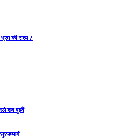
 भ्रम की सत्य ?
 शव बुझ्दैं
सुरुङमार्ग