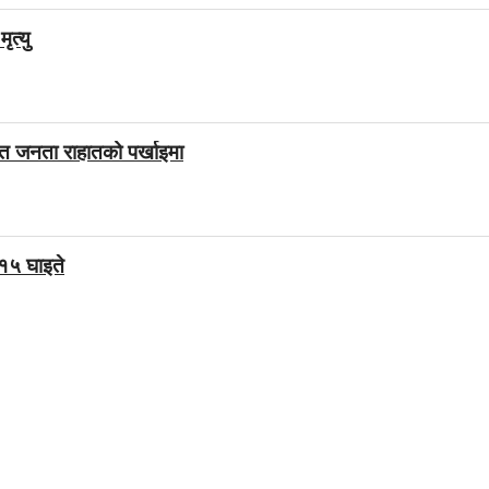
ृत्यु
डित जनता राहातको पर्खाइमा
 १५ घाइते