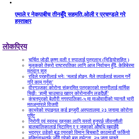
एमाले र नेकपाबीच तीनबुँदे सहमति,ओली र प्रचण्डले गरे
हस्ताक्षर
लोकप्रिय
चर्चित जोडी कृष्ण वली र रुपालाई पुत्रलाभ (भिडियोसहित )
मुलुकको तेस्रो राष्ट्रपतिका लागि आज निर्वाचन हुँदै, केहिबेरमा
मतदान सुरु
रविले प्रहरीलाई भनेः ‘मलाई होइन, मैले तपाईलाई सलाम गर्ने
गरि काम गर्नुस’
वीरगञ्जका कोरोना संक्रमित पत्रकारको मन्त्रीलाई मार्मिक
चिठ्ठीः ‘हामी चाउचाउ खाएर कोरोनासँग लड्दैछौं’
कंचनपुरको बेलौरी नगरपालिका-५ मा माओवादीको प्यानलै भारी
मतअन्तरले विजयी
काभ्रेको स्‍पाइनल कर्ड इन्जुरी अस्पतालमा २३ जनामा कोरोना
पुष्टि
निरोगी एवं स्वस्थ रहनका लागि यस्तो हुनुपर्छ जीवनशैली
बालबालिकालाई भिटामिन ए र जुकाको औषधि खुवाइँदै
भद्रपुर उडेको बुद्ध एयरको विमान बिचबाटै काठमाडौं फर्कियो
मुक्तिनाथतर्फ जाँदै गरेको बस दुर्घटना, २७ जना घाइते