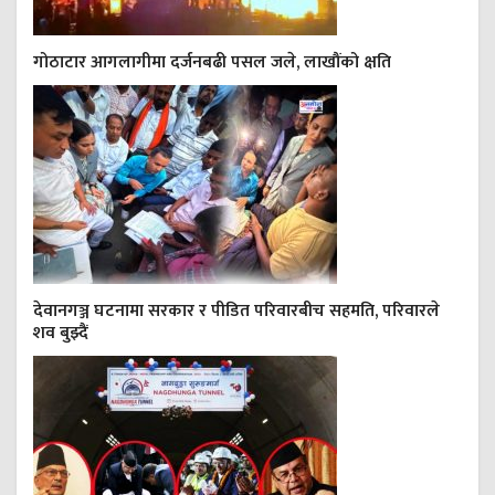
गोठाटार आगलागीमा दर्जनबढी पसल जले, लाखौंको क्षति
देवानगञ्ज घटनामा सरकार र पीडित परिवारबीच सहमति, परिवारले
शव बुझ्दैं