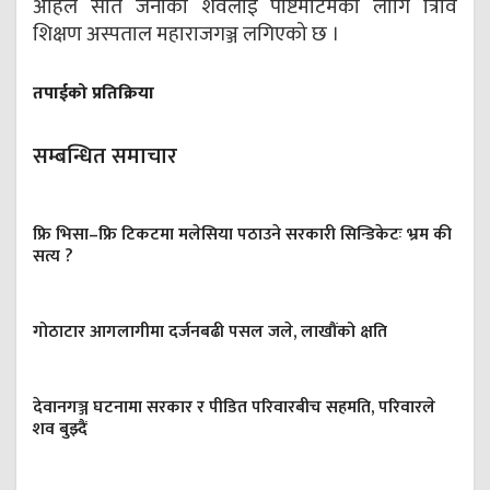
अहिले सातै जनाको शवलाई पोष्टमार्टमका लागि त्रिवि
शिक्षण अस्पताल महाराजगञ्ज लगिएको छ ।
तपाईको प्रतिक्रिया
सम्बन्धित समाचार
फ्रि भिसा–फ्रि टिकटमा मलेसिया पठाउने सरकारी सिन्डिकेटः भ्रम की
सत्य ?
गोठाटार आगलागीमा दर्जनबढी पसल जले, लाखौंको क्षति
देवानगञ्ज घटनामा सरकार र पीडित परिवारबीच सहमति, परिवारले
शव बुझ्दैं