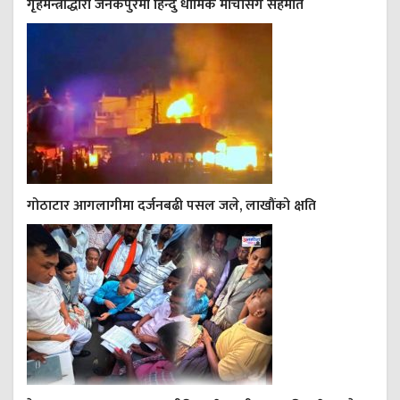
गृहमन्त्रीद्धारा जनकपुरमा हिन्दु धार्मिक मोर्चासँग सहमति
गोठाटार आगलागीमा दर्जनबढी पसल जले, लाखौंको क्षति