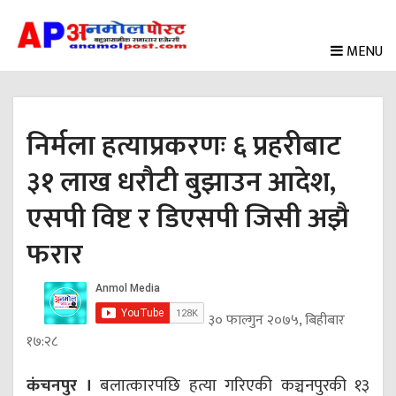
MENU
निर्मला हत्याप्रकरणः ६ प्रहरीबाट
३१ लाख धरौटी बुझाउन आदेश,
एसपी विष्ट र डिएसपी जिसी अझै
फरार
३० फाल्गुन २०७५, बिहीबार
१७:२८
कंचनपुर ।
बलात्कारपछि हत्या गरिएकी कञ्चनपुरकी १३