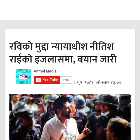
रविको मुद्दा न्यायाधीश नीतिश
राईको इजलासमा, बयान जारी
८ पुष २०८१, सोमबार १३:०२