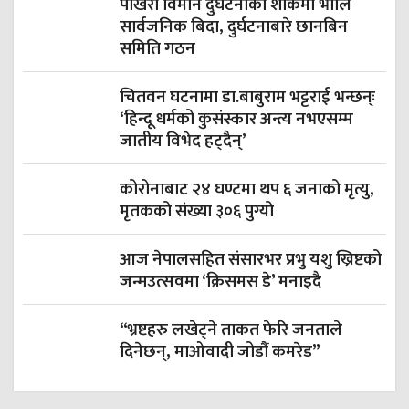
पोखरा विमान दुर्घटनाको शोकमा भोलि
सार्वजनिक बिदा, दुर्घटनाबारे छानबिन
समिति गठन
चितवन घटनामा डा.बाबुराम भट्टराई भन्छन्ः
‘हिन्दू धर्मको कुसंस्कार अन्त्य नभएसम्म
जातीय विभेद हट्दैन्’
कोरोनाबाट २४ घण्टमा थप ६ जनाको मृत्यु,
मृतकको संख्या ३०६ पुग्यो
आज नेपालसहित संसारभर प्रभु यशु ख्रिष्टको
जन्मउत्सवमा ‘क्रिसमस डे’ मनाइदै
“भ्रष्टहरु लखेट्ने ताकत फेरि जनताले
दिनेछन्, माओवादी जोडौं कमरेड”