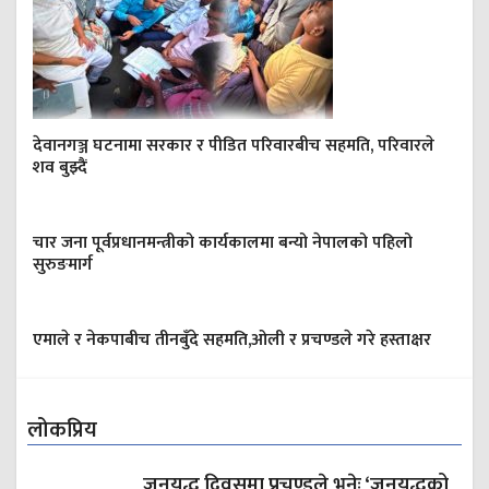
देवानगञ्ज घटनामा सरकार र पीडित परिवारबीच सहमति, परिवारले
शव बुझ्दैं
चार जना पूर्वप्रधानमन्त्रीको कार्यकालमा बन्यो नेपालको पहिलो
सुरुङमार्ग
एमाले र नेकपाबीच तीनबुँदे सहमति,ओली र प्रचण्डले गरे हस्ताक्षर
लोकप्रिय
जनयुद्ध दिवसमा प्रचण्डले भनेः ‘जनयुद्धको