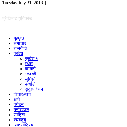
Tuesday July 31, 2018 |
प्रीतिबाट युनिकोड
गृहपृष्ठ
समाचार
राजनीति
प्रदेश
प्रदेश १
मधेश
वाग्मती
गण्डकी
लुम्बिनी
कर्णाली
सुदूरपश्चिम
विचार/ब्लग
अर्थ
पर्यटन
मनोरञ्जन
साहित्य
खेलकुद
अन्तर्राष्ट्रिय