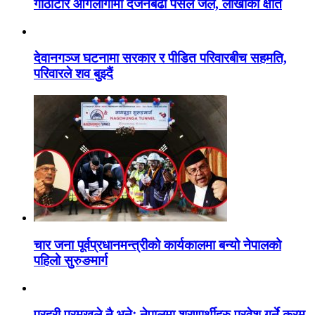
गोठाटार आगलागीमा दर्जनबढी पसल जले, लाखौंको क्षति
देवानगञ्ज घटनामा सरकार र पीडित परिवारबीच सहमति,
परिवारले शव बुझ्दैं
चार जना पूर्वप्रधानमन्त्रीको कार्यकालमा बन्यो नेपालको
पहिलो सुरुङमार्ग
प्रहरी प्रमुखले नै भनेः नेपालमा शरणार्थीहरु प्रवेश गर्ने क्रम