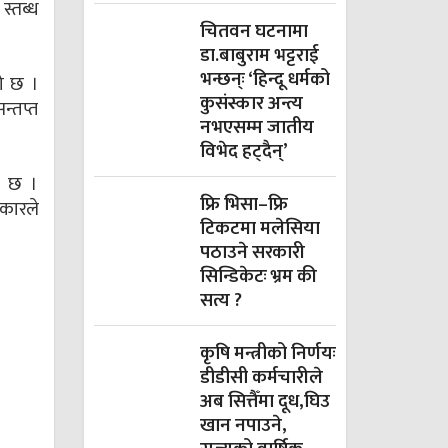
स्तब्ध
चितवन घटनामा
डा.बाबुराम भट्टराई
भन्छन्ः ‘हिन्दू धर्मको
ो छ ।
कुसंस्कार अन्त्य
्तप्त
नभएसम्म जातीय
विभेद हट्दैन्’
ो छ ।
फ्रि भिसा–फ्रि
रकारले
टिकटमा मलेसिया
पठाउने सरकारी
सिन्डिकेटः भ्रम की
सत्य ?
कृषि मन्त्रीको निर्णयः
डीडीसी कर्मचारीले
अब सित्तैँमा दूध,घिउ
खान नपाउने,