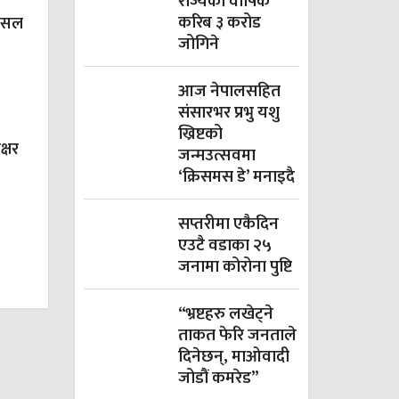
राज्यको वार्षिक
करिब ३ करोड
 पसल
जोगिने
आज नेपालसहित
संसारभर प्रभु यशु
ख्रिष्टको
क्षर
जन्मउत्सवमा
‘क्रिसमस डे’ मनाइदै
सप्तरीमा एकैदिन
एउटै वडाका २५
जनामा कोरोना पुष्टि
“भ्रष्टहरु लखेट्ने
ताकत फेरि जनताले
दिनेछन्, माओवादी
जोडौं कमरेड”