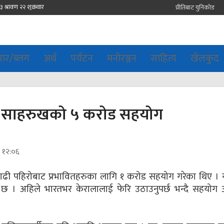
प्रीतिबाट युनिकोड
चार/ब्लग
अर्थ
पर्यटन
मनोरञ्जन
साहित्य
खेलकुद
ाई साहरुखको ५ करोड सहयोग
र १२:०६
ी पहिरोबाट प्रभावितहरुका लागि १ करोड सहयोग गरेका थिए । यो
ो छ । अहिले भारतभर केरालालाई फेरि उठाउनुपर्छ भन्दै सहयोग 