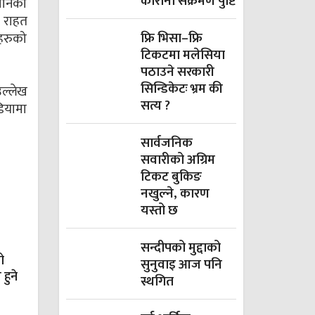
कोरोना संक्रमण पुष्टि
खानको
ी राहत
फ्रि भिसा–फ्रि
हरुको
टिकटमा मलेसिया
पठाउने सरकारी
सिन्डिकेटः भ्रम की
उल्लेख
सत्य ?
ियामा
सार्वजनिक
सवारीको अग्रिम
टिकट बुकिङ
नखुल्ने, कारण
यस्तो छ
सन्दीपको मुद्दाको
ो
सुनुवाइ आज पनि
 हुने
स्थगित