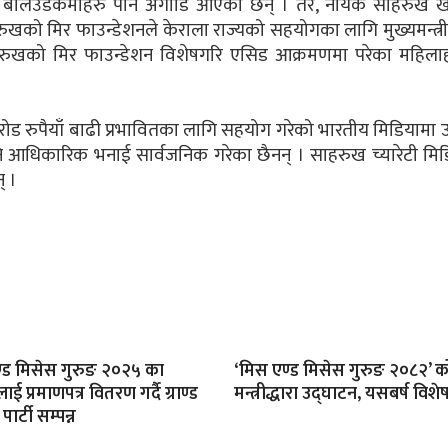
गि बलिउडकर्मीहरु पनि अगाडि आएका छन् । तर, नायक साहरुख 
को मिर फाउन्डेशनले केराला राज्यको सहयोगका लागि मुख्यमन्त्र
रुखको मिर फाउन्डेशन विशेषगरि एसिड आक्रमणमा परेका महिला
रोड रुपैयाँ बाढी प्रभावितका लागि सहयोग गरेको भारतीय मिडियामा 
ि आधिकारिक भनाई सार्वजनिक गरेका छैनन् । साहरुख च्यारेटी मिड
् ।
्ड मिसेस गुरुङ २०२५ का
‘मिस एण्ड मिसेस गुरुङ २०८२’ क
ाई प्रमाणपत्र वितरण गर्दै ग्राण्ड
मन्त्रीद्धारा उद्घाटन, यसबर्ष विशेष
ार्टी सम्पन्न