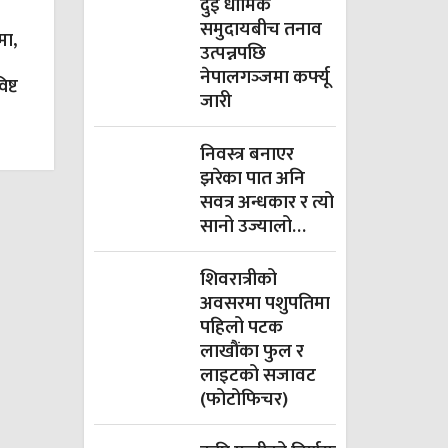
दुई धार्मिक
समुदायबीच तनाव
मा,
उत्पन्नपछि
नेपालगञ्‍जमा कर्फ्यू
ष्ट
जारी
निवस्त्र बनाएर
झरेका पात अनि
सवत्र अन्धकार र त्यो
सानो उज्यालो…
शिवरात्रीको
अवसरमा पशुपतिमा
पहिलो पटक
लाखौंका फुल र
लाइटको सजावट
(फोटोफिचर)