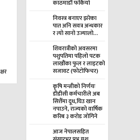
काठमाडौं फर्कियो
निवस्त्र बनाएर झरेका
पात अनि सवत्र अन्धकार
र त्यो सानो उज्यालो…
शिवरात्रीको अवसरमा
पशुपतिमा पहिलो पटक
लाखौंका फुल र लाइटको
सजावट (फोटोफिचर)
क्षर
कृषि मन्त्रीको निर्णयः
डीडीसी कर्मचारीले अब
सित्तैँमा दूध,घिउ खान
नपाउने, राज्यको वार्षिक
करिब ३ करोड जोगिने
आज नेपालसहित
संसारभर प्रभु यशु