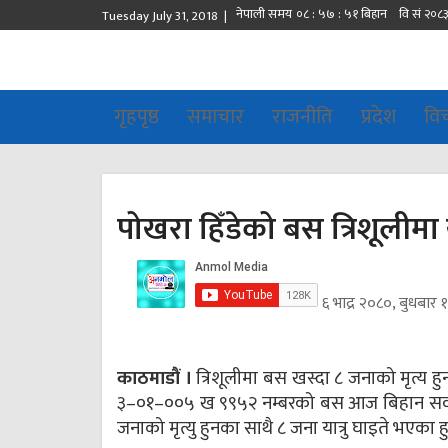
Tuesday July 31, 2018 |
गृहपृष्ठ
समाचार
राजनीति
प्रदेश
वि
पोखरा हिँडेको बस त्रिशूलीमा 
६ भाद्र २०८०, बुधबार 
काठमाडौं ।
त्रिशूलीमा बस खस्दा ८ जनाको मृत्य ह
३–०१–००५ ख ९९५२ नम्बरको बस आज बिहान सवा ११ 
जनाको मृत्यु हुनका साथै ८ जना यात्रु घाइते भएका हु