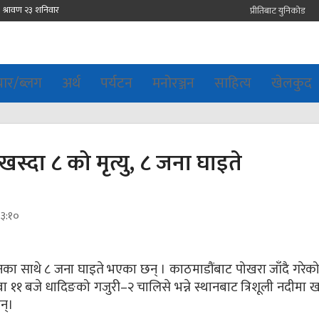
प्रीतिबाट युनिकोड
चार/ब्लग
अर्थ
पर्यटन
मनोरञ्जन
साहित्य
खेलकुद
खस्दा ८ को मृत्यु, ८ जना घाइते
१३:१०
ुनका साथे ८ जना घाइते भएका छन् । काठमाडौंबाट पोखरा जाँदै गरेको 
बजे धादिङको गजुरी–२ चालिसे भन्ने स्थानबाट त्रिशूली नदीमा ख
न्।