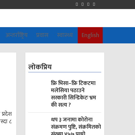
अन्तर्राष्ट्रिय
प्रवास
स्वास्थ्य
English
लोकप्रिय
फ्रि भिसा–फ्रि टिकटमा
मलेसिया पठाउने
सरकारी सिन्डिकेटः भ्रम
की सत्य ?
प्रदेश
थप ३ जनामा कोरोना
स्दा ८
संक्रमण पुष्टि, संक्रमितको
संख्या ४५७ पुग्यो