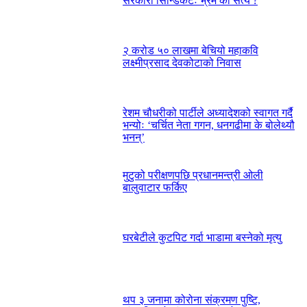
सरकारी सिन्डिकेटः भ्रम की सत्य ?
२ करोड ५० लाखमा बेचियो महाकवि
लक्ष्मीप्रसाद देवकोटाको निवास
रेशम चौधरीको पार्टीले अध्यादेशको स्वागत गर्दै
भन्योः ‘चर्चित नेता गगन, धनगढीमा के बोलेथ्यौ
भनन्’
मुटुको परीक्षणपछि प्रधानमन्त्री ओली
बालुवाटार फर्किए
घरबेटीले कुटपिट गर्दा भाडामा बस्नेको मृत्यु
थप ३ जनामा कोरोना संक्रमण पुष्टि,