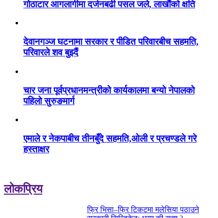
गोठाटार आगलागीमा दर्जनबढी पसल जले, लाखौंको क्षति
देवानगञ्ज घटनामा सरकार र पीडित परिवारबीच सहमति,
परिवारले शव बुझ्दैं
चार जना पूर्वप्रधानमन्त्रीको कार्यकालमा बन्यो नेपालको
पहिलो सुरुङमार्ग
एमाले र नेकपाबीच तीनबुँदे सहमति,ओली र प्रचण्डले गरे
हस्ताक्षर
लोकप्रिय
फ्रि भिसा–फ्रि टिकटमा मलेसिया पठाउने