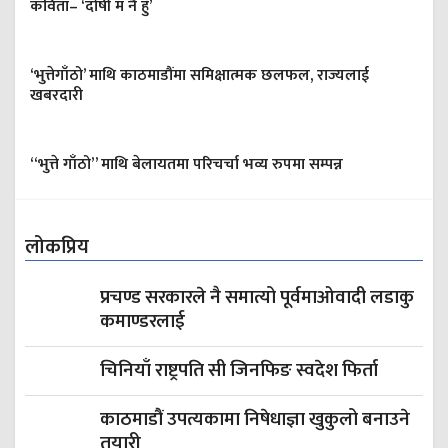
कविता– ‘दोषी म नै हुँ’
‘भुत्तेगाँठो’ माथि काठमाडौंमा समिक्षात्मक छलफल, राज्यलाई
खबरदारी
“भुत्ते गाँठो” माथि बेलायतमा परिचर्चा भव्य रुपमा सम्पन्न
लोकप्रिय
प्रचण्ड सरकारले नै समात्यो पूर्वमाओवादी लडाकु
कमाण्डरलाई
चिनियाँ राष्ट्रपति सी जिनफिङ स्वदेश फिर्ता
काठमाडौं उपत्यकामा निषेधाज्ञा खुकुलो बनाउने
तयारी