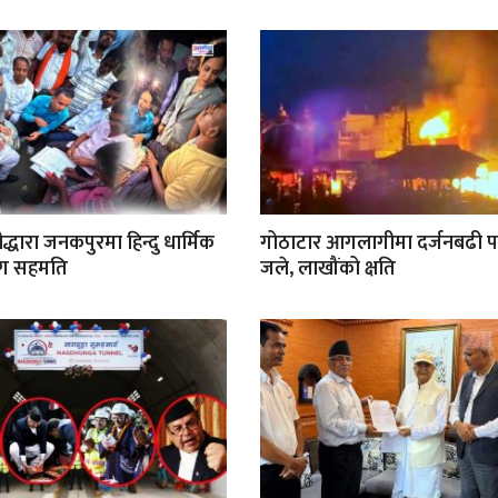
रीद्धारा जनकपुरमा हिन्दु धार्मिक
गोठाटार आगलागीमा दर्जनबढी
सँग सहमति
जले, लाखौंको क्षति