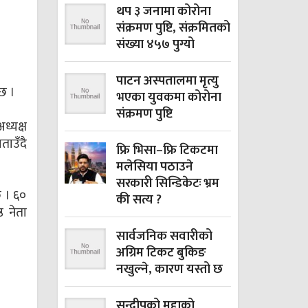
थप ३ जनामा कोरोना
संक्रमण पुष्टि, संक्रमितको
संख्या ४५७ पुग्यो
पाटन अस्पतालमा मृत्यु
ैछ ।
भएका युवकमा कोरोना
संक्रमण पुष्टि
ध्यक्ष
ताउँदै
फ्रि भिसा–फ्रि टिकटमा
मलेसिया पठाउने
सरकारी सिन्डिकेटः भ्रम
छ । ६०
की सत्य ?
ठ नेता
सार्वजनिक सवारीको
अग्रिम टिकट बुकिङ
नखुल्ने, कारण यस्तो छ
सन्दीपको मुद्दाको