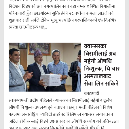
निर्देशन दिइएको छ । नगरपालिकाको वडा नम्बर १ स्थित निगालीमा
महिनावारी हुँदा छाउगोठमा सुतिरहेकी २८ वर्षीया कमला आउजीको
शुक्रबार राती सर्पले टोकेर मृत्यु भएपछि नगरपालिकाको १५ दिनभित्र
त्यस्ता छाउगोठहरु भत्...
क्यान्सरका
बिरामीलाई अब
महंगो औषधि
निःशुल्क, यि चार
अस्पतालबाट
सेवा लिन सकिने
काठमाडौं ।
स्वास्थ्यमन्त्री प्रदीप पौडेलले क्यान्सरका बिरामीलाई महँगो र दुर्लभ
औषधी निःशुल्क उपलब्ध हुने बताएका छन् । मन्त्री पौडेलको विशेष
पहलमा अन्तर्राष्ट्रिय च्यारिटी डाइरेक्ट रिलिफले क्यान्सर लगायतका
जटिल रोगीहरुलाई दिइने ३७ प्रकारका औषधि सहयोग गर्ने प्रतिबद्धता
जनाएअनुसार क्यान्सरका बिरामीले अबदेखि महँगो औषधी नि...