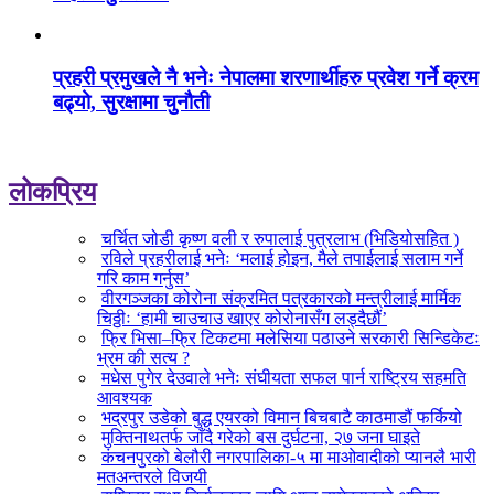
प्रहरी प्रमुखले नै भनेः नेपालमा शरणार्थीहरु प्रवेश गर्ने क्रम
बढ्यो, सुरक्षामा चुनौती
लोकप्रिय
चर्चित जोडी कृष्ण वली र रुपालाई पुत्रलाभ (भिडियोसहित )
रविले प्रहरीलाई भनेः ‘मलाई होइन, मैले तपाईलाई सलाम गर्ने
गरि काम गर्नुस’
वीरगञ्जका कोरोना संक्रमित पत्रकारको मन्त्रीलाई मार्मिक
चिठ्ठीः ‘हामी चाउचाउ खाएर कोरोनासँग लड्दैछौं’
फ्रि भिसा–फ्रि टिकटमा मलेसिया पठाउने सरकारी सिन्डिकेटः
भ्रम की सत्य ?
मधेस पुगेर देउवाले भनेः संघीयता सफल पार्न राष्ट्रिय सहमति
आवश्यक
भद्रपुर उडेको बुद्ध एयरको विमान बिचबाटै काठमाडौं फर्कियो
मुक्तिनाथतर्फ जाँदै गरेको बस दुर्घटना, २७ जना घाइते
कंचनपुरको बेलौरी नगरपालिका-५ मा माओवादीको प्यानलै भारी
मतअन्तरले विजयी