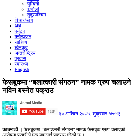
लुम्बिनी
कर्णाली
सुदूरपश्चिम
विचार/ब्लग
अर्थ
पर्यटन
मनोरञ्जन
साहित्य
खेलकुद
अन्तर्राष्ट्रिय
प्रवास
स्वास्थ्य
English
फेसबुकमा “बलात्कारी संगठन” नामक ग्रुप चलाउने
नविन बस्नेत पक्राउ
३० आश्विन २०७७, शुक्रबार १७:४३
काठमाडौं ।
फेसबुकमा “बलात्कारी संगठन” नामक फेसबुक ग्रुप चलाएको
आरोपमा प्रहरीले एक युवालाई पक्राउ गरेको छ ।