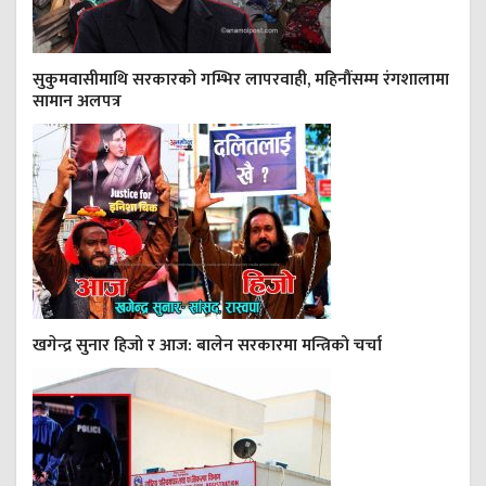
सुकुमवासीमाथि सरकारको गम्भिर लापरवाही, महिनौंसम्म रंगशालामा
सामान अलपत्र
खगेन्द्र सुनार हिजो र आज: बालेन सरकारमा मन्त्रिको चर्चा