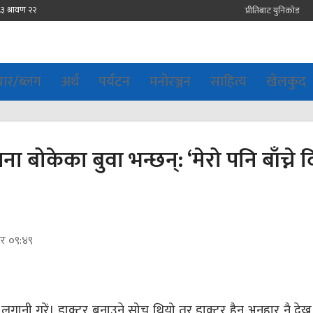
प्रीतिबाट युनिकोड
चार/ब्लग
अर्थ
पर्यटन
मनोरञ्जन
साहित्य
खेलकुद
 बोकेका बुवा भन्छन्: ‘मेरो पनि बाँच्ने 
ार ०९:४९
ानी गरें। डाक्टर बनाउने सोच थियो तर डाक्टर हैन अनुहार नै देख्