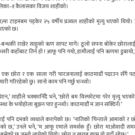
पालिका–१ कैलासका विजय शाहीको।
)मा टाइमबम पड्केर २५ वर्षीय प्रज्वल शाहीको मृत्यु भएको थियो
ी भएको छ।
क–बन्धकी राखेर साहुको ऋण सापट मागें। ठूलो सपना बोकेर छोराल
 कसरी कहाँबाट तिर्न हो ! आफू पनि गयो, हामीलाई पनि ऋणमा डुबायो,
्का एक छोरा र एक साला गरी चारजनालाई काठमाडौं पढाउन सँगै प
री गरिरहेको छु। सानो काम पनि गर्छु भन्थ्यो।
िएन,’ शाहीले भक्कानिँदै भने, ‘छोरो बम विस्फोटमा परेर मृत्यु भए
्था के भयोहोला बुझन पाए हुन्थ्यो। काठमाडौं म जान सक्दिनँ।’
यलाई पनि दमको व्यथाले करापेको छ। ‘नातिको चिन्ताले आमाको र छ
 लागेको छ,’ उनले भने, ‘म आफू एमाले समर्थक हुँ। छोरा माओवादी समर्
बसेको छ जस्तो लागेको थियो। छोरा त खराब काम पो गर्दो रहेछ।’