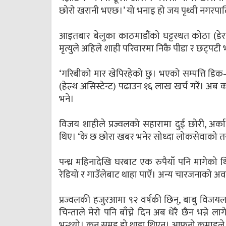
छोरो खरानी भएछ।’ यो भनाइ हो जय पृथ्वी नगर
आइतबार बेलुका काठमाडौंको घट्टस्थत कोठा (डेरा
मृत्युले अहिले शाही परिवारमा निकै पीडा र छट्पट
‘गरिबीको मार खेपिरहेको छु। भएको सम्पत्ति डि
(हेल्थ असिस्टेन्ट) पढाउन १६ लाख खर्च गरें। अब
भने।
विजय शाहीले प्रज्वलको सहारामा दुई छोरी, अर
थिए। ‘के छ छोरा खबर भनेर सोध्दा लोकसेवाको तया
पन्ध्र महिनादेखि घरबाट एक रुपैयाँ पनि मागेको थ
रेडियो र गाउँलेबाट थाहा पाएँ। अन्य चारजनाको अवस
प्रज्वलकी हजुरआमा ९२ वर्षकी छिन्, बाबु विज
चिन्ताले मेरो पनि बाँच्ने दिन अब धेरै छैन भन्ने
भन्थ्यो। कुन समूह हो थाहा थिएन। आफनो कमाइले 