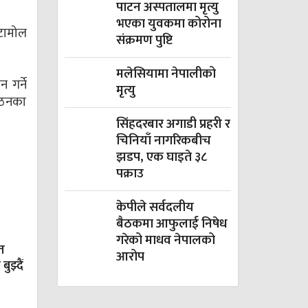
पाटन अस्पतालमा मृत्यु
भएका युवकमा कोरोना
िटामोल
संक्रमण पुष्टि
मलेसियामा नेपालीको
 गर्ने
मृत्यु
ंगठनका
सिंहदरबार अगाडी प्रहरी र
चिनियाँ नागरिकबीच
झडप, एक घाइते ३८
पक्राउ
केपीले सर्वदलीय
बैठकमा आफुलाई निषेध
गरेको माधव नेपालको
त
आरोप
झ्दैं