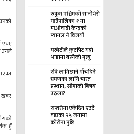
रुकुम पश्चिमको सानीभेरी
गाउँपालिका-१ मा
। उनको
माओवादी केन्द्रको
प्यानल नै विजयी
ाई एचए
घरबेटीले कुटपिट गर्दा
’ उनले
भाडामा बस्नेको मृत्यु
रवि लामिछाने पाँचदिने
ठाएका
भ्रमणका लागि भारत
प्रस्थान, सीमाको बिषय
उठ्ला?
को खबर
सप्तरीमा एकैदिन एउटै
वडाका २५ जनामा
ोराको
कोरोना पुष्टि
थक हुँ