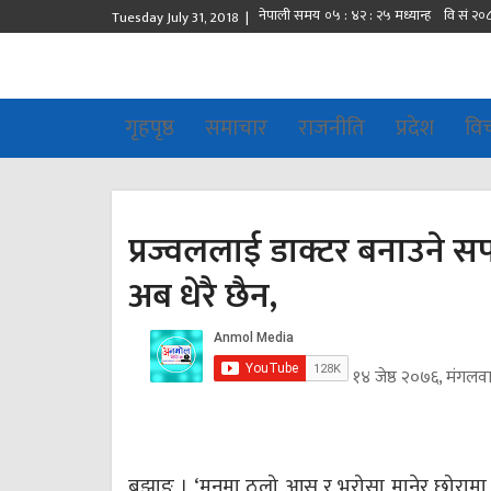
Tuesday July 31, 2018 |
गृहपृष्ठ
समाचार
राजनीति
प्रदेश
वि
प्रज्वललाई डाक्टर बनाउने सपना
अब धेरै छैन,
१४ जेष्ठ २०७६, मंगलव
बझाङ । ‘मनमा ठूलो आस र भरोसा मानेर छोरामा लग