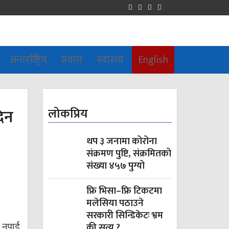
अन्तर्राष्ट्रिय
प्रवास
स्वास्थ्य
English
दिन
लोकप्रिय
थप ३ जनामा कोरोना
संक्रमण पुष्टि, संक्रमितको
संख्या ४५७ पुग्यो
फ्रि भिसा–फ्रि टिकटमा
मलेसिया पठाउने
सरकारी सिन्डिकेटः भ्रम
न नपाई
की सत्य ?